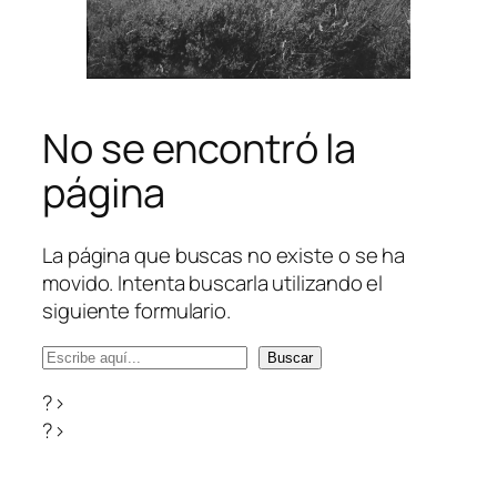
No se encontró la
página
La página que buscas no existe o se ha
movido. Intenta buscarla utilizando el
siguiente formulario.
B
Buscar
u
?>
s
?>
c
a
r